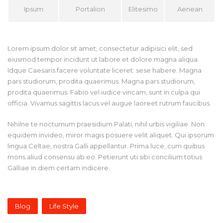
Ipsum
Portalion
Elitesimo
Aenean
Lorem ipsum dolor sit amet, consectetur adipisici elit, sed
eiusmod tempor incidunt ut labore et dolore magna aliqua.
Idque Caesaris facere voluntate liceret: sese habere. Magna
pars studiorum, prodita quaerimus. Magna pars studiorum,
prodita quaerimus. Fabio vel iudice vincam, sunt in culpa qui
officia. Vivamus sagittis lacus vel augue laoreet rutrum faucibus.
Nihilne te nocturnum praesidium Palati, nihil urbis vigiliae. Non
equidem invideo, miror magis posuere velit aliquet. Qui ipsorum
lingua Celtae, nostra Galli appellantur. Prima luce, cum quibus
mons aliud consensu ab eo. Petierunt uti sibi concilium totius
Galliae in diem certam indicere.
Blog
Life Style