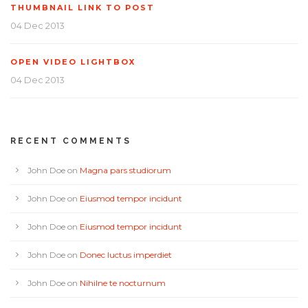
THUMBNAIL LINK TO POST
04 Dec 2013
OPEN VIDEO LIGHTBOX
04 Dec 2013
RECENT COMMENTS
John Doe
on
Magna pars studiorum
John Doe
on
Eiusmod tempor incidunt
John Doe
on
Eiusmod tempor incidunt
John Doe
on
Donec luctus imperdiet
John Doe
on
Nihilne te nocturnum