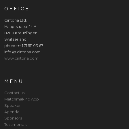
OFFICE
Cintona Ltd.
Hauptstrasse 14 A
8280 Kreuzlingen
Switzerland
phone +41 71 511 03 67
info @ cintona.com
www.cintona.com
MENU
Contact us
Matchmaking App
Speaker
Agenda
Sponsors
Testimonials