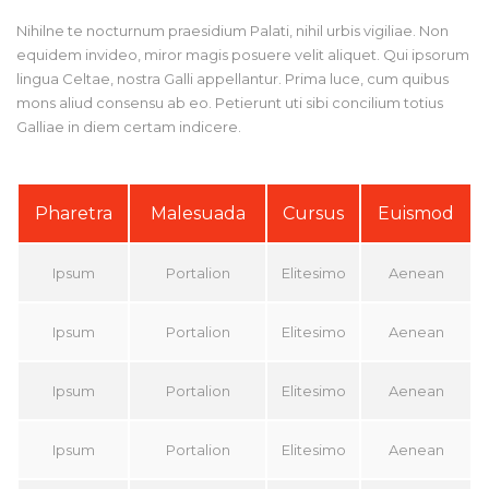
Nihilne te nocturnum praesidium Palati, nihil urbis vigiliae. Non
equidem invideo, miror magis posuere velit aliquet. Qui ipsorum
lingua Celtae, nostra Galli appellantur. Prima luce, cum quibus
mons aliud consensu ab eo. Petierunt uti sibi concilium totius
Galliae in diem certam indicere.
Pharetra
Malesuada
Cursus
Euismod
Ipsum
Portalion
Elitesimo
Aenean
Ipsum
Portalion
Elitesimo
Aenean
Ipsum
Portalion
Elitesimo
Aenean
Ipsum
Portalion
Elitesimo
Aenean