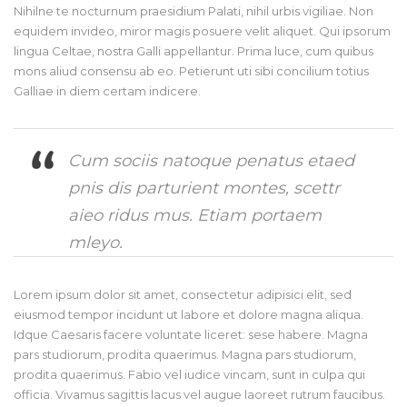
Nihilne te nocturnum praesidium Palati, nihil urbis vigiliae. Non
equidem invideo, miror magis posuere velit aliquet. Qui ipsorum
lingua Celtae, nostra Galli appellantur. Prima luce, cum quibus
mons aliud consensu ab eo. Petierunt uti sibi concilium totius
Galliae in diem certam indicere.
Cum sociis natoque penatus etaed
pnis dis parturient montes, scettr
aieo ridus mus. Etiam portaem
mleyo.
Lorem ipsum dolor sit amet, consectetur adipisici elit, sed
eiusmod tempor incidunt ut labore et dolore magna aliqua.
Idque Caesaris facere voluntate liceret: sese habere. Magna
pars studiorum, prodita quaerimus. Magna pars studiorum,
prodita quaerimus. Fabio vel iudice vincam, sunt in culpa qui
officia. Vivamus sagittis lacus vel augue laoreet rutrum faucibus.