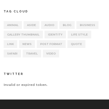
TAG CLOUD
ANIMAL
ASIDE
AUDIO
BLOG
BUSINESS
GALLERY THUMBNAIL
IDENTITY
LIFE STYLE
LINK
NEWS
POST FORMAT
QUOTE
SAFARI
TRAVEL
VIDEO
TWITTER
Invalid or expired token.