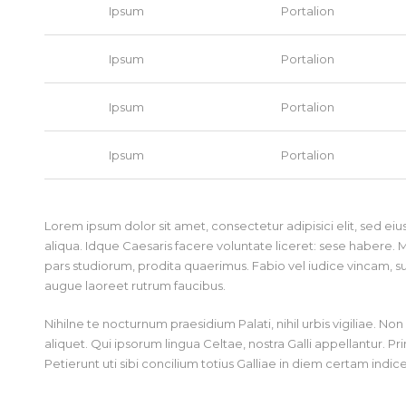
Ipsum
Portalion
Ipsum
Portalion
Ipsum
Portalion
Ipsum
Portalion
Lorem ipsum dolor sit amet, consectetur adipisici elit, sed 
aliqua. Idque Caesaris facere voluntate liceret: sese habere
pars studiorum, prodita quaerimus. Fabio vel iudice vincam, sunt
augue laoreet rutrum faucibus.
Nihilne te nocturnum praesidium Palati, nihil urbis vigiliae. N
aliquet. Qui ipsorum lingua Celtae, nostra Galli appellantur. 
Petierunt uti sibi concilium totius Galliae in diem certam indic