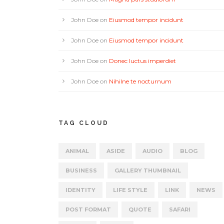
John Doe
on
Eiusmod tempor incidunt
John Doe
on
Eiusmod tempor incidunt
John Doe
on
Donec luctus imperdiet
John Doe
on
Nihilne te nocturnum
TAG CLOUD
ANIMAL
ASIDE
AUDIO
BLOG
BUSINESS
GALLERY THUMBNAIL
IDENTITY
LIFE STYLE
LINK
NEWS
POST FORMAT
QUOTE
SAFARI