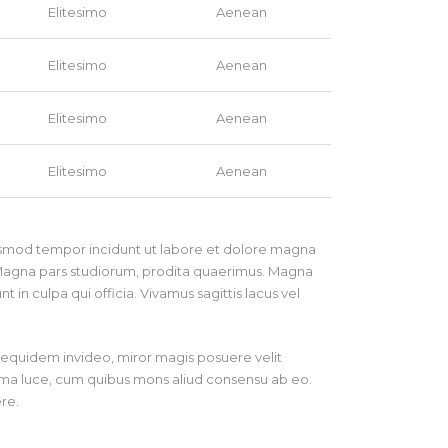
Elitesimo
Aenean
Elitesimo
Aenean
Elitesimo
Aenean
Elitesimo
Aenean
eiusmod tempor incidunt ut labore et dolore magna
. Magna pars studiorum, prodita quaerimus. Magna
 in culpa qui officia. Vivamus sagittis lacus vel
on equidem invideo, miror magis posuere velit
Prima luce, cum quibus mons aliud consensu ab eo.
ere.