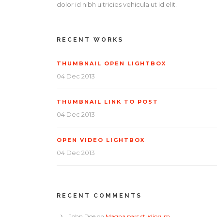
dolor id nibh ultricies vehicula ut id elit.
RECENT WORKS
THUMBNAIL OPEN LIGHTBOX
04 Dec 2013
THUMBNAIL LINK TO POST
04 Dec 2013
OPEN VIDEO LIGHTBOX
04 Dec 2013
RECENT COMMENTS
John Doe
on
Magna pars studiorum