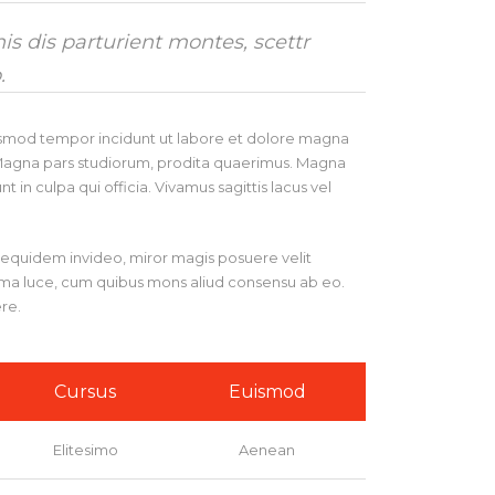
s dis parturient montes, scettr
.
eiusmod tempor incidunt ut labore et dolore magna
. Magna pars studiorum, prodita quaerimus. Magna
 in culpa qui officia. Vivamus sagittis lacus vel
on equidem invideo, miror magis posuere velit
Prima luce, cum quibus mons aliud consensu ab eo.
ere.
Cursus
Euismod
Elitesimo
Aenean