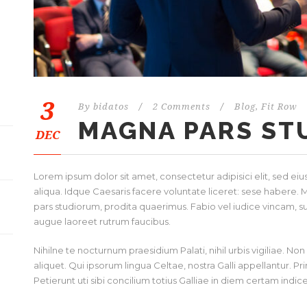
3
By
bidatos
/
2 Comments
/
Blog
,
Fit Row
MAGNA PARS ST
DEC
Lorem ipsum dolor sit amet, consectetur adipisici elit, sed 
aliqua. Idque Caesaris facere voluntate liceret: sese habere
pars studiorum, prodita quaerimus. Fabio vel iudice vincam, sunt
augue laoreet rutrum faucibus.
Nihilne te nocturnum praesidium Palati, nihil urbis vigiliae. N
aliquet. Qui ipsorum lingua Celtae, nostra Galli appellantur. 
Petierunt uti sibi concilium totius Galliae in diem certam indic