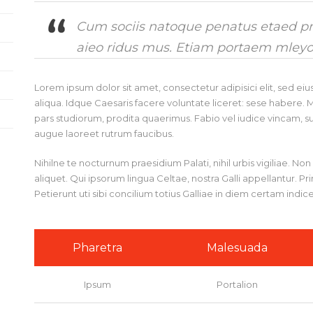
Cum sociis natoque penatus etaed pni
aieo ridus mus. Etiam portaem mleyo
Lorem ipsum dolor sit amet, consectetur adipisici elit, sed 
aliqua. Idque Caesaris facere voluntate liceret: sese habere
pars studiorum, prodita quaerimus. Fabio vel iudice vincam, sunt
augue laoreet rutrum faucibus.
Nihilne te nocturnum praesidium Palati, nihil urbis vigiliae. N
aliquet. Qui ipsorum lingua Celtae, nostra Galli appellantur. 
Petierunt uti sibi concilium totius Galliae in diem certam indic
Pharetra
Malesuada
Ipsum
Portalion