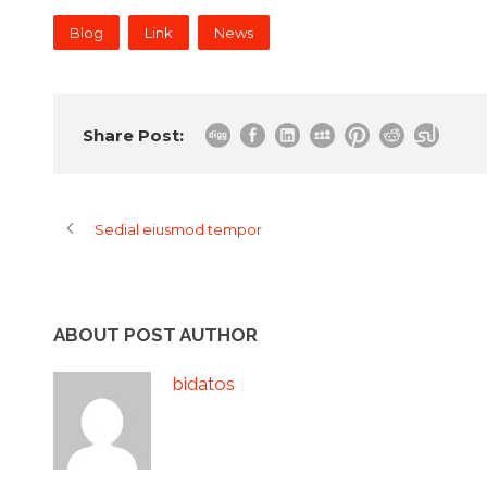
Blog
Link
News
Share Post:
Sedial eiusmod tempor
ABOUT POST AUTHOR
bidatos