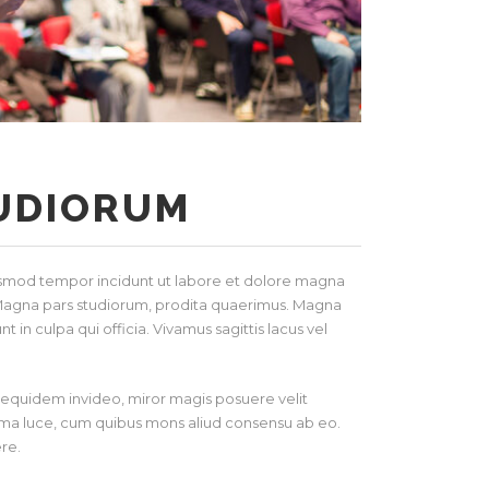
UDIORUM
eiusmod tempor incidunt ut labore et dolore magna
. Magna pars studiorum, prodita quaerimus. Magna
 in culpa qui officia. Vivamus sagittis lacus vel
on equidem invideo, miror magis posuere velit
Prima luce, cum quibus mons aliud consensu ab eo.
ere.