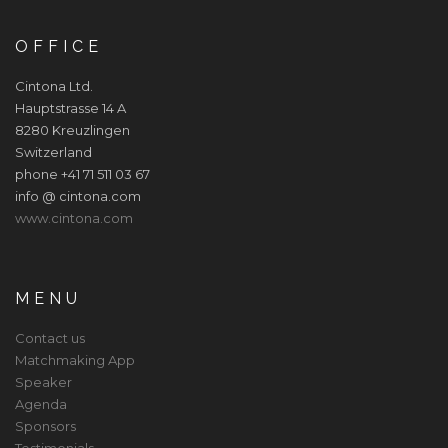
OFFICE
Cintona Ltd.
Hauptstrasse 14 A
8280 Kreuzlingen
Switzerland
phone +41 71 511 03 67
info @ cintona.com
www.cintona.com
MENU
Contact us
Matchmaking App
Speaker
Agenda
Sponsors
Testimonials